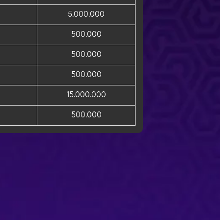
5.000.000
500.000
500.000
500.000
15.000.000
500.000