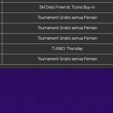
5M Daily Freeroll, Tcoins Buy-in
Tournament Gratis semua Pemain
Tournament Gratis semua Pemain
Tournament Gratis semua Pemain
TURBO Thursday
Tournament Gratis semua Pemain