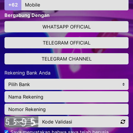
+62
Bergabung Dengan
WHATSAPP OFFICIAL
TELEGRAM OFFICIAL
TELEGRAM CHANNEL
Rekening Bank Anda
Saya menyatakan bahwa saya telah berusia