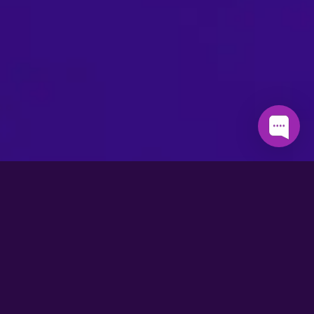
VOUCHER88