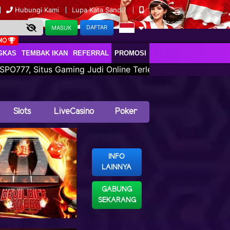
Hubungi Kami
Lupa Kata Sandi?
DAFTAR
MO
GKAS
TEMBAK IKAN
REFERRAL
PROMOSI
ng Judi Online Terlengkap, Terbaik dan Terpercaya Deng
Slots
LiveCasino
Poker
INFO
LAINNYA
GABUNG
SEKARANG