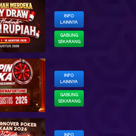
INFO
LAINNYA
GABUNG
SEKARANG
INFO
LAINNYA
GABUNG
SEKARANG
INFO