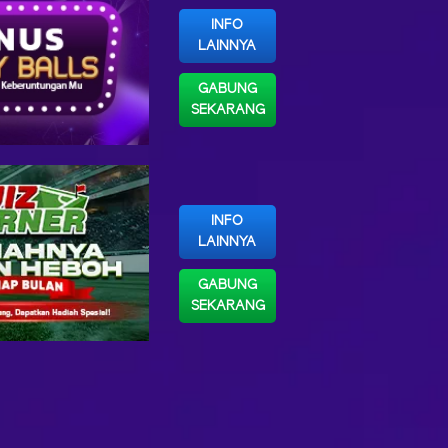
INFO
LAINNYA
GABUNG
SEKARANG
INFO
LAINNYA
GABUNG
SEKARANG